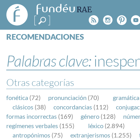
FundéuRAE
- Fundación
Rss
Instagr
Pinte
Y
del Español
Urgente
RECOMENDACIONES
Real Acad
CONSULTAS
CATEGORÍAS
Palabras clave:
inespe
ESPECIALES
BLOG
NOTICIAS
Otras categorías
SOBRE LA FUNDÉURAE
fonética
(72)
pronunciación
(70)
gramática
FundéuRAE es una fundación patrocinada por la 
clásicos
(38)
concordancias
(112)
conjugac
y la Real Academia Española, cuyo objetivo es co
formas incorrectas
(169)
género
(128)
núme
el buen uso del español en los medios de comuni
regímenes verbales
(155)
léxico
(2.894)
Internet.
antropónimos
(75)
extranjerismos
(1.255)