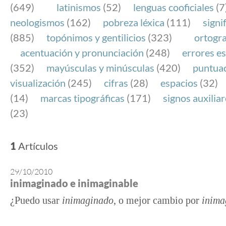
(649)
latinismos
(52)
lenguas cooficiales
(7
neologismos
(162)
pobreza léxica
(111)
signi
(885)
topónimos y gentilicios
(323)
ortogra
acentuación y pronunciación
(248)
errores es
(352)
mayúsculas y minúsculas
(420)
puntua
visualización
(245)
cifras
(28)
espacios
(32)
(14)
marcas tipográficas
(171)
signos auxilia
(23)
1
Artículos
29/10/2010
inimaginado e inimaginable
¿Puedo usar
inimaginado
, o mejor cambio por
inima