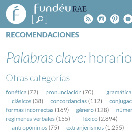
FundéuRAE
- Fundación
Rss
Instagr
Pinte
Y
del Español
Urgente
RECOMENDACIONES
Real Acad
CONSULTAS
CATEGORÍAS
Palabras clave:
horario
ESPECIALES
BLOG
NOTICIAS
Otras categorías
SOBRE LA FUNDÉURAE
fonética
(72)
pronunciación
(70)
gramática
FundéuRAE es una fundación patrocinada por la 
clásicos
(38)
concordancias
(112)
conjugac
y la Real Academia Española, cuyo objetivo es co
formas incorrectas
(169)
género
(128)
núme
el buen uso del español en los medios de comuni
regímenes verbales
(155)
léxico
(2.894)
Internet.
antropónimos
(75)
extranjerismos
(1.255)