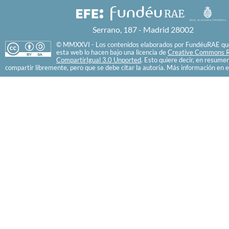
Serrano, 187 - Madrid 28002
© MMXXVI - Los contenidos elaborados por FundéuRAE que
esta web lo hacen bajo una licencia de
Creative Commons R
CompartirIgual 3.0 Unported
. Esto quiere decir, en resume
compartir libremente, pero que se debe citar la autoría. Más información en e