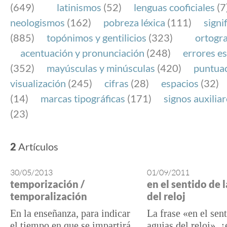
(649)
latinismos
(52)
lenguas cooficiales
(7
neologismos
(162)
pobreza léxica
(111)
signi
(885)
topónimos y gentilicios
(323)
ortogra
acentuación y pronunciación
(248)
errores es
(352)
mayúsculas y minúsculas
(420)
puntua
visualización
(245)
cifras
(28)
espacios
(32)
(14)
marcas tipográficas
(171)
signos auxilia
(23)
2
Artículos
30/05/2013
01/09/2011
temporización /
en el sentido de 
temporalización
del reloj
En la enseñanza, para indicar
La frase «en el sent
el tiempo en que se impartirá
agujas del reloj», ¿