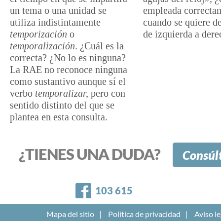
un tema o una unidad se
empleada correcta
utiliza indistintamente
cuando se quiere d
temporización
o
de izquierda a der
temporalización
. ¿Cuál es la
correcta? ¿No lo es ninguna?
La RAE no reconoce ninguna
como sustantivo aunque sí el
verbo
temporalizar,
pero con
sentido distinto del que se
plantea en esta consulta.
¿TIENES UNA DUDA?
Consúl
Facebook
103 615
Mapa del sitio
Política de privacidad
Aviso le