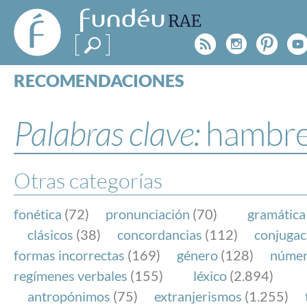
FundéuRAE
- Fundación
Rss
Instagr
Pinte
Y
del Español
Urgente
RECOMENDACIONES
Real Acad
CONSULTAS
CATEGORÍAS
Palabras clave:
hambre
ESPECIALES
BLOG
NOTICIAS
Otras categorías
SOBRE LA FUNDÉURAE
fonética
(72)
pronunciación
(70)
gramática
FundéuRAE es una fundación patrocinada por la 
clásicos
(38)
concordancias
(112)
conjugac
y la Real Academia Española, cuyo objetivo es co
formas incorrectas
(169)
género
(128)
núme
el buen uso del español en los medios de comuni
regímenes verbales
(155)
léxico
(2.894)
Internet.
antropónimos
(75)
extranjerismos
(1.255)