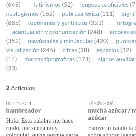
(649)
latinismos
(52)
lenguas cooficiales
(7
neologismos
(162)
pobreza léxica
(111)
signi
(885)
topónimos y gentilicios
(323)
ortogra
acentuación y pronunciación
(248)
errores es
(352)
mayúsculas y minúsculas
(420)
puntua
visualización
(245)
cifras
(28)
espacios
(32)
(14)
marcas tipográficas
(171)
signos auxilia
(23)
2
Artículos
05/12/2011
18/08/2008
hambreador
mucha azúcar / 
azúcar
Hola: Esta palabra me hace
ruido, me suena muy
Estuve mirando la 
coloquial, quizá porque parte
sobre azúcar (géne