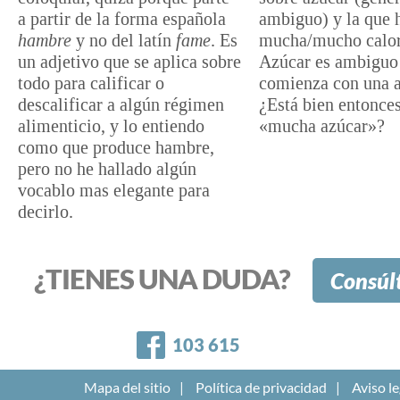
a partir de la forma española
ambiguo) y la que 
hambre
y no del latín
fame
. Es
mucha/mucho calor
un adjetivo que se aplica sobre
Azúcar es ambiguo
todo para calificar o
comienza con una a
descalificar a algún régimen
¿Está bien entonces
alimenticio, y lo entiendo
«mucha azúcar»?
como que produce hambre,
pero no he hallado algún
vocablo mas elegante para
decirlo.
¿TIENES UNA DUDA?
Consúl
Facebook
103 615
Mapa del sitio
Política de privacidad
Aviso le