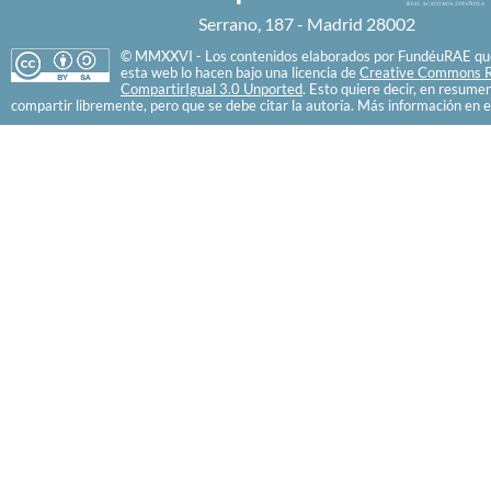
Serrano, 187 - Madrid 28002
© MMXXVI - Los contenidos elaborados por FundéuRAE que
esta web lo hacen bajo una licencia de
Creative Commons R
CompartirIgual 3.0 Unported
. Esto quiere decir, en resume
compartir libremente, pero que se debe citar la autoría. Más información en e