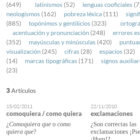
(649)
latinismos
(52)
lenguas cooficiales
(7
neologismos
(162)
pobreza léxica
(111)
signi
(885)
topónimos y gentilicios
(323)
ortogra
acentuación y pronunciación
(248)
errores es
(352)
mayúsculas y minúsculas
(420)
puntua
visualización
(245)
cifras
(28)
espacios
(32)
(14)
marcas tipográficas
(171)
signos auxilia
(23)
3
Artículos
15/02/2011
22/11/2010
comoquiera / como quiera
exclamaciones
¿
Comoquiera que
o
como
¿Son correctas las
quiera que
?
exclamaciones ¡Pse
¡Hum!?