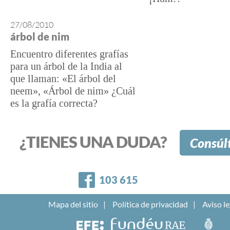
27/08/2010
árbol de nim
Encuentro diferentes grafías
para un árbol de la India al
que llaman: «El árbol del
neem», «Árbol de nim» ¿Cuál
es la grafía correcta?
¿TIENES UNA DUDA?
Consúl
Facebook
103 615
Mapa del sitio
Política de privacidad
Aviso le