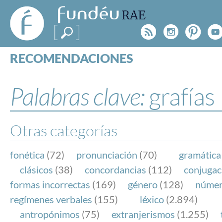
FundéuRAE
- Fundación
Rss
Instagr
Pinte
Y
del Español
Urgente
RECOMENDACIONES
Real Acad
CONSULTAS
CATEGORÍAS
Palabras clave:
grafías
ESPECIALES
BLOG
NOTICIAS
Otras categorías
SOBRE LA FUNDÉURAE
fonética
(72)
pronunciación
(70)
gramática
FundéuRAE es una fundación patrocinada por la 
clásicos
(38)
concordancias
(112)
conjugac
y la Real Academia Española, cuyo objetivo es co
formas incorrectas
(169)
género
(128)
núme
el buen uso del español en los medios de comuni
regímenes verbales
(155)
léxico
(2.894)
Internet.
antropónimos
(75)
extranjerismos
(1.255)