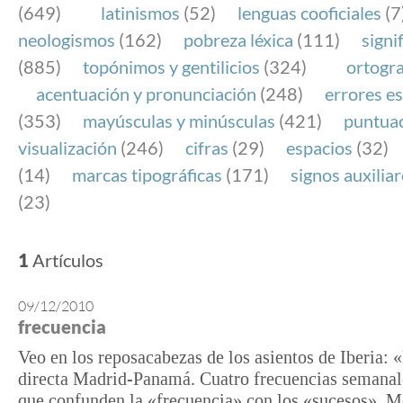
(649)
latinismos
(52)
lenguas cooficiales
(7
neologismos
(162)
pobreza léxica
(111)
signi
(885)
topónimos y gentilicios
(324)
ortogra
acentuación y pronunciación
(248)
errores es
(353)
mayúsculas y minúsculas
(421)
puntua
visualización
(246)
cifras
(29)
espacios
(32)
(14)
marcas tipográficas
(171)
signos auxilia
(23)
1
Artículos
09/12/2010
frecuencia
Veo en los reposacabezas de los asientos de Iberia: 
directa Madrid-Panamá. Cuatro frecuencias semanale
que confunden la «frecuencia» con los «sucesos». M