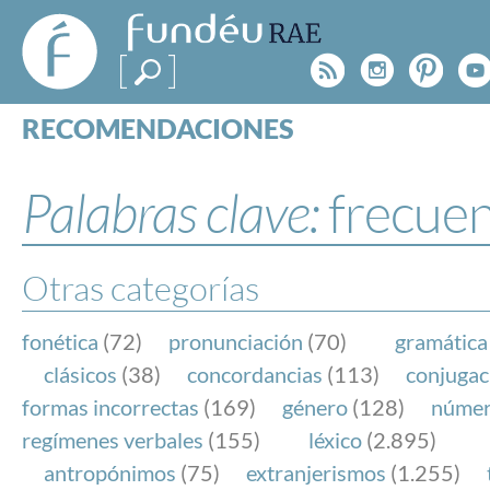
FundéuRAE
- Fundación
Rss
Instagr
Pinte
Y
del Español
Urgente
RECOMENDACIONES
Real Acad
CONSULTAS
CATEGORÍAS
Palabras clave:
frecuen
ESPECIALES
BLOG
NOTICIAS
Otras categorías
SOBRE LA FUNDÉURAE
fonética
(72)
pronunciación
(70)
gramática
FundéuRAE es una fundación patrocinada por la 
clásicos
(38)
concordancias
(113)
conjugac
y la Real Academia Española, cuyo objetivo es co
formas incorrectas
(169)
género
(128)
núme
el buen uso del español en los medios de comuni
regímenes verbales
(155)
léxico
(2.895)
Internet.
antropónimos
(75)
extranjerismos
(1.255)