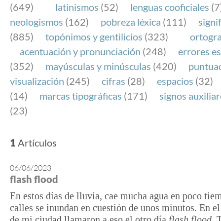
(649)
latinismos
(52)
lenguas cooficiales
(7
neologismos
(162)
pobreza léxica
(111)
signi
(885)
topónimos y gentilicios
(323)
ortogra
acentuación y pronunciación
(248)
errores es
(352)
mayúsculas y minúsculas
(420)
puntua
visualización
(245)
cifras
(28)
espacios
(32)
(14)
marcas tipográficas
(171)
signos auxilia
(23)
1
Artículos
06/06/2023
flash flood
En estos días de lluvia, cae mucha agua en poco tie
calles se inundan en cuestión de unos minutos. En el
de mi ciudad llamaron a eso el otro día
flash flood
. 