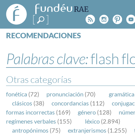
FundéuRAE
- Fundación
Rss
Instagr
Pinte
Y
del Español
Urgente
RECOMENDACIONES
Real Acad
CONSULTAS
CATEGORÍAS
Palabras clave:
flash f
ESPECIALES
BLOG
NOTICIAS
Otras categorías
SOBRE LA FUNDÉURAE
fonética
(72)
pronunciación
(70)
gramática
FundéuRAE es una fundación patrocinada por la 
clásicos
(38)
concordancias
(112)
conjugac
y la Real Academia Española, cuyo objetivo es co
formas incorrectas
(169)
género
(128)
núme
el buen uso del español en los medios de comuni
regímenes verbales
(155)
léxico
(2.894)
Internet.
antropónimos
(75)
extranjerismos
(1.255)