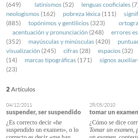
(649)
latinismos
(52)
lenguas cooficiales
(7
neologismos
(162)
pobreza léxica
(111)
signi
(885)
topónimos y gentilicios
(323)
ortogra
acentuación y pronunciación
(248)
errores es
(352)
mayúsculas y minúsculas
(420)
puntua
visualización
(245)
cifras
(28)
espacios
(32)
(14)
marcas tipográficas
(171)
signos auxilia
(23)
2
Artículos
04/12/2011
28/05/2010
suspender, ser suspendido
tomar un exame
¿Es correcto decir «he
¿Cómo se dice cor
suspendido un examen», o lo
Tomar un examen, 
correcto es decir «me han
un examen, contest