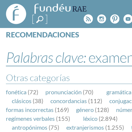
FundéuRAE
- Fundación
Rss
Instagr
Pinte
Y
del Español
Urgente
RECOMENDACIONES
Real Acad
CONSULTAS
CATEGORÍAS
Palabras clave:
exame
ESPECIALES
BLOG
NOTICIAS
Otras categorías
SOBRE LA FUNDÉURAE
fonética
(72)
pronunciación
(70)
gramática
FundéuRAE es una fundación patrocinada por la 
clásicos
(38)
concordancias
(112)
conjugac
y la Real Academia Española, cuyo objetivo es co
formas incorrectas
(169)
género
(128)
núme
el buen uso del español en los medios de comuni
regímenes verbales
(155)
léxico
(2.894)
Internet.
antropónimos
(75)
extranjerismos
(1.255)