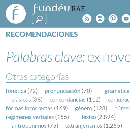
FundéuRAE
- Fundación
Rss
Instagr
Pinte
Y
del Español
Urgente
RECOMENDACIONES
Real Acad
CONSULTAS
CATEGORÍAS
Palabras clave:
ex nov
ESPECIALES
BLOG
NOTICIAS
Otras categorías
SOBRE LA FUNDÉURAE
fonética
(72)
pronunciación
(70)
gramática
FundéuRAE es una fundación patrocinada por la 
clásicos
(38)
concordancias
(112)
conjugac
y la Real Academia Española, cuyo objetivo es co
formas incorrectas
(169)
género
(128)
núme
el buen uso del español en los medios de comuni
regímenes verbales
(155)
léxico
(2.894)
Internet.
antropónimos
(75)
extranjerismos
(1.255)