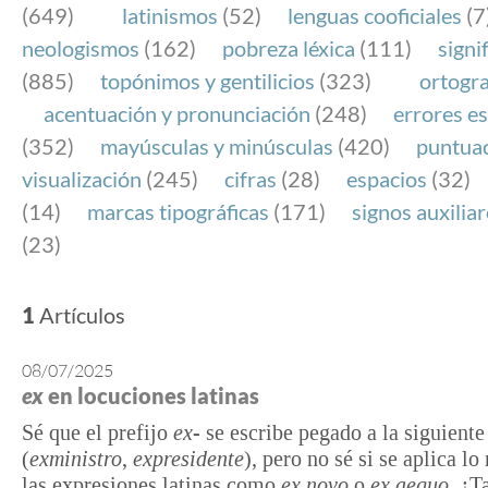
(649)
latinismos
(52)
lenguas cooficiales
(7
neologismos
(162)
pobreza léxica
(111)
signi
(885)
topónimos y gentilicios
(323)
ortogra
acentuación y pronunciación
(248)
errores es
(352)
mayúsculas y minúsculas
(420)
puntua
visualización
(245)
cifras
(28)
espacios
(32)
(14)
marcas tipográficas
(171)
signos auxilia
(23)
1
Artículos
08/07/2025
ex
en locuciones latinas
Sé que el prefijo
ex-
se escribe pegado a la siguiente
(
exministro
,
expresidente
), pero no sé si se aplica l
las expresiones latinas como
ex novo
o
ex aequo
. ¿T