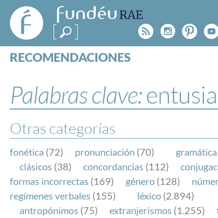
FundéuRAE
- Fundación
Rss
Instagr
Pinte
Y
del Español
Urgente
RECOMENDACIONES
Real Acad
CONSULTAS
CATEGORÍAS
Palabras clave:
entusi
ESPECIALES
BLOG
NOTICIAS
Otras categorías
SOBRE LA FUNDÉURAE
fonética
(72)
pronunciación
(70)
gramática
FundéuRAE es una fundación patrocinada por la 
clásicos
(38)
concordancias
(112)
conjugac
y la Real Academia Española, cuyo objetivo es co
formas incorrectas
(169)
género
(128)
núme
el buen uso del español en los medios de comuni
regímenes verbales
(155)
léxico
(2.894)
Internet.
antropónimos
(75)
extranjerismos
(1.255)