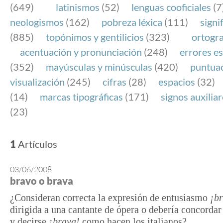
(649)
latinismos
(52)
lenguas cooficiales
(7
neologismos
(162)
pobreza léxica
(111)
signi
(885)
topónimos y gentilicios
(323)
ortogra
acentuación y pronunciación
(248)
errores es
(352)
mayúsculas y minúsculas
(420)
puntua
visualización
(245)
cifras
(28)
espacios
(32)
(14)
marcas tipográficas
(171)
signos auxilia
(23)
1
Artículos
03/06/2008
bravo o brava
¿Consideran correcta la expresión de entusiasmo
¡br
dirigida a una cantante de ópera o debería concordar
y decirse
¡brava!
como hacen los italianos?