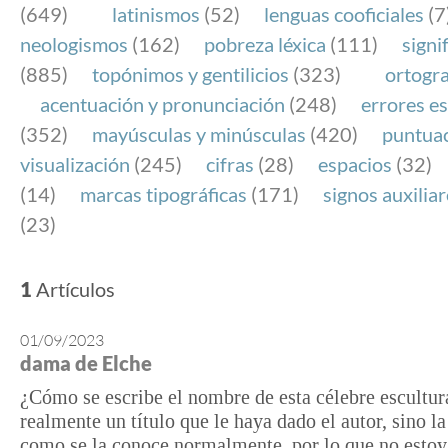
(649)
latinismos
(52)
lenguas cooficiales
(7
neologismos
(162)
pobreza léxica
(111)
signi
(885)
topónimos y gentilicios
(323)
ortogra
acentuación y pronunciación
(248)
errores es
(352)
mayúsculas y minúsculas
(420)
puntua
visualización
(245)
cifras
(28)
espacios
(32)
(14)
marcas tipográficas
(171)
signos auxilia
(23)
1
Artículos
01/09/2023
dama de Elche
¿Cómo se escribe el nombre de esta célebre escultur
realmente un título que le haya dado el autor, sino l
como se la conoce normalmente, por lo que no estoy