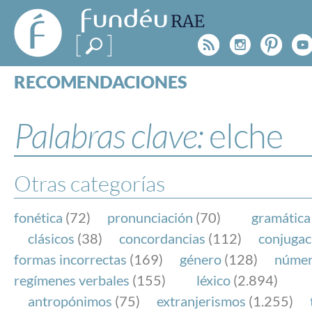
FundéuRAE
- Fundación
Rss
Instagr
Pinte
Y
del Español
Urgente
RECOMENDACIONES
Real Acad
CONSULTAS
CATEGORÍAS
Palabras clave:
elche
ESPECIALES
BLOG
NOTICIAS
Otras categorías
SOBRE LA FUNDÉURAE
fonética
(72)
pronunciación
(70)
gramática
FundéuRAE es una fundación patrocinada por la 
clásicos
(38)
concordancias
(112)
conjugac
y la Real Academia Española, cuyo objetivo es co
formas incorrectas
(169)
género
(128)
núme
el buen uso del español en los medios de comuni
regímenes verbales
(155)
léxico
(2.894)
Internet.
antropónimos
(75)
extranjerismos
(1.255)