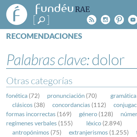
FundéuRAE
- Fundación
Rss
Instagr
Pinte
Y
del Español
Urgente
RECOMENDACIONES
Real Acad
CONSULTAS
CATEGORÍAS
Palabras clave:
dolor
ESPECIALES
BLOG
NOTICIAS
Otras categorías
SOBRE LA FUNDÉURAE
fonética
(72)
pronunciación
(70)
gramática
FundéuRAE es una fundación patrocinada por la 
clásicos
(38)
concordancias
(112)
conjugac
y la Real Academia Española, cuyo objetivo es co
formas incorrectas
(169)
género
(128)
núme
el buen uso del español en los medios de comuni
regímenes verbales
(155)
léxico
(2.894)
Internet.
antropónimos
(75)
extranjerismos
(1.255)