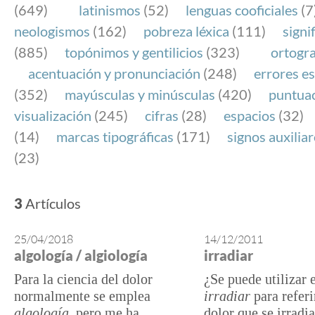
(649)
latinismos
(52)
lenguas cooficiales
(7
neologismos
(162)
pobreza léxica
(111)
signi
(885)
topónimos y gentilicios
(323)
ortogra
acentuación y pronunciación
(248)
errores es
(352)
mayúsculas y minúsculas
(420)
puntua
visualización
(245)
cifras
(28)
espacios
(32)
(14)
marcas tipográficas
(171)
signos auxilia
(23)
3
Artículos
25/04/2018
14/12/2011
algología / algiología
irradiar
Para la ciencia del dolor
¿Se puede utilizar 
normalmente se emplea
irradiar
para referi
algología
, pero me ha
dolor que se irradi