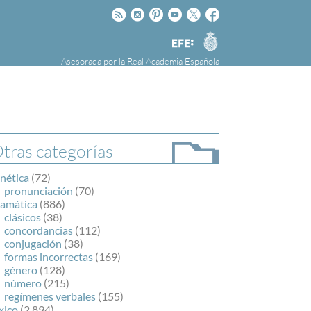
Rss
Instagram
Pinteres
Youtube
Twitter
Facebook
RAE
Agencia
EFE
Asesorada por la
Real Academia Española
nú
NOTICIAS
SOBRE LA FUNDÉURAE
FundéuRAE es una fundación patrocinada por
la Agencia Efe y la Real Academia Española,
cuyo objetivo es colaborar con el buen uso del
tras categorías
español en los medios de comunicación y en
Internet.
nética
(72)
pronunciación
(70)
ramática
(886)
clásicos
(38)
concordancias
(112)
conjugación
(38)
formas incorrectas
(169)
género
(128)
número
(215)
regímenes verbales
(155)
xico
(2.894)