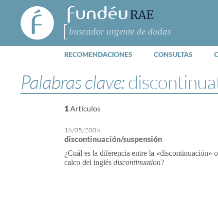
FundéuRAE
- Fundación
del Español
Buscar
Urgente
RECOMENDACIONES
CONSULTAS
Palabras clave:
discontinua
1
Artículos
16/05/2008
discontinuación/suspensión
¿Cuál es la diferencia entre la «discontinuación»
calco del inglés
discontinuation
?