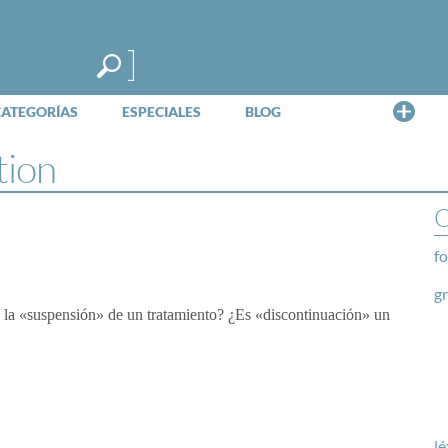
Me
CATEGORÍAS
ESPECIALES
BLOG
tion
O
fo
g
 o la «suspensión» de un tratamiento? ¿Es «discontinuación» un
lé