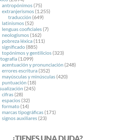
antropónimos
(75)
extranjerismos
(1.255)
traducción
(649)
latinismos
(52)
lenguas cooficiales
(7)
neologismos
(162)
pobreza léxica
(111)
significado
(885)
topónimos y gentilicios
(323)
tografía
(1.099)
acentuación y pronunciación
(248)
errores escritura
(352)
mayúsculas y minúsculas
(420)
puntuación
(18)
sualización
(245)
cifras
(28)
espacios
(32)
formato
(14)
marcas tipográficas
(171)
signos auxiliares
(23)
¿TIENES UNA DUDA?