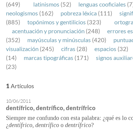
(649)
latinismos
(52)
lenguas cooficiales
(7
neologismos
(162)
pobreza léxica
(111)
signi
(885)
topónimos y gentilicios
(323)
ortogra
acentuación y pronunciación
(248)
errores es
(352)
mayúsculas y minúsculas
(420)
puntua
visualización
(245)
cifras
(28)
espacios
(32)
(14)
marcas tipográficas
(171)
signos auxilia
(23)
1
Artículos
10/06/2011
dentífrico, dentrífico, dentrífrico
Siempre me confundo con esta palabra: ¿qué es lo co
¿
dentífrico
,
dentrífico
o
dentrífrico
?