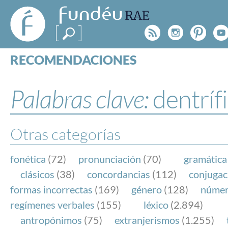
FundéuRAE
- Fundación
Rss
Instagr
Pinte
Y
del Español
Urgente
RECOMENDACIONES
Real Acad
CONSULTAS
CATEGORÍAS
Palabras clave:
dentríf
ESPECIALES
BLOG
NOTICIAS
Otras categorías
SOBRE LA FUNDÉURAE
fonética
(72)
pronunciación
(70)
gramática
FundéuRAE es una fundación patrocinada por la 
clásicos
(38)
concordancias
(112)
conjugac
y la Real Academia Española, cuyo objetivo es co
formas incorrectas
(169)
género
(128)
núme
el buen uso del español en los medios de comuni
regímenes verbales
(155)
léxico
(2.894)
Internet.
antropónimos
(75)
extranjerismos
(1.255)