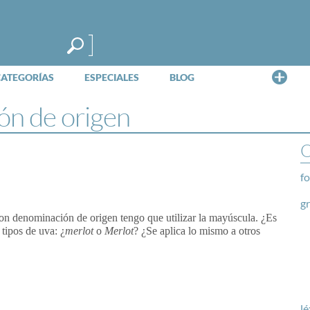
Me
CATEGORÍAS
ESPECIALES
BLOG
ón de origen
O
fo
g
con denominación de origen tengo que utilizar la mayúscula. ¿Es
tipos de uva: ¿
merlot
o
Merlot
? ¿Se aplica lo mismo a otros
lé