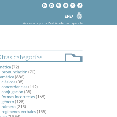
Rss
Instagram
Pinteres
Youtube
Twitter
Facebook
RAE
Agencia
EFE
Asesorada por la
Real Academia Española
nú
NOTICIAS
SOBRE LA FUNDÉURAE
FundéuRAE es una fundación patrocinada por
la Agencia Efe y la Real Academia Española,
cuyo objetivo es colaborar con el buen uso del
tras categorías
español en los medios de comunicación y en
Internet.
nética
(72)
pronunciación
(70)
ramática
(886)
clásicos
(38)
concordancias
(112)
conjugación
(38)
formas incorrectas
(169)
género
(128)
número
(215)
regímenes verbales
(155)
xico
(2.894)