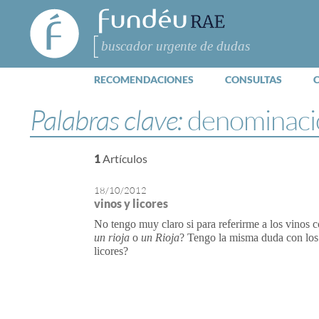
FundéuRAE
- Fundación
del Español
Buscar
Urgente
RECOMENDACIONES
CONSULTAS
Palabras clave:
denominaci
1
Artículos
18/10/2012
vinos y licores
No tengo muy claro si para referirme a los vinos 
un rioja
o
un Rioja
? Tengo la misma duda con los 
licores?