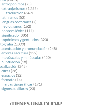
antropónimos
(75)
extranjerismos
(1.255)
traducción
(649)
latinismos
(52)
lenguas cooficiales
(7)
neologismos
(162)
pobreza léxica
(111)
significado
(885)
topónimos y gentilicios
(323)
tografía
(1.099)
acentuación y pronunciación
(248)
errores escritura
(352)
mayúsculas y minúsculas
(420)
puntuación
(18)
sualización
(245)
cifras
(28)
espacios
(32)
formato
(14)
marcas tipográficas
(171)
signos auxiliares
(23)
¿TIENES UNA DUDA?