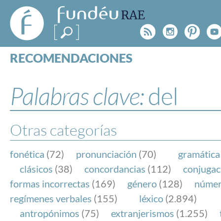
FundéuRAE
- Fundación
Rss
Instagr
Pinte
Y
del Español
Urgente
RECOMENDACIONES
Real Acad
CONSULTAS
CATEGORÍAS
Palabras clave:
del
ESPECIALES
BLOG
NOTICIAS
Otras categorías
SOBRE LA FUNDÉURAE
fonética
(72)
pronunciación
(70)
gramática
FundéuRAE es una fundación patrocinada por la 
clásicos
(38)
concordancias
(112)
conjugac
y la Real Academia Española, cuyo objetivo es co
formas incorrectas
(169)
género
(128)
núme
el buen uso del español en los medios de comuni
regímenes verbales
(155)
léxico
(2.894)
Internet.
antropónimos
(75)
extranjerismos
(1.255)