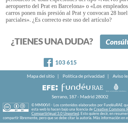
aeropuerto del Prat en Barcelona» o «Los empleados
carros ponen más presión al Prat y convocan 28 hue
parciales». ¿Es correcto este uso del artículo?
¿TIENES UNA DUDA?
Consúl
Facebook
103 615
Mapa del sitio
Política de privacidad
Aviso le
Serrano, 187 - Madrid 28002
© MMXXVI - Los contenidos elaborados por FundéuRAE que
esta web lo hacen bajo una licencia de
Creative Commons R
CompartirIgual 3.0 Unported
. Esto quiere decir, en resume
compartir libremente, pero que se debe citar la autoría. Más información en e