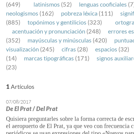
(649)
latinismos
(52)
lenguas cooficiales
(7
neologismos
(162)
pobreza léxica
(111)
signi
(885)
topónimos y gentilicios
(323)
ortogra
acentuación y pronunciación
(248)
errores es
(352)
mayúsculas y minúsculas
(420)
puntua
visualización
(245)
cifras
(28)
espacios
(32)
(14)
marcas tipográficas
(171)
signos auxilia
(23)
1
Artículos
07/08/2017
De El Prat
/
Del Prat
Quisiera preguntarles sobre la forma correcta de esc
el aeropuerto de El Prat, ya que veo con frecuencia 
periódicos se usan expresiones del tipo «Nuevos par