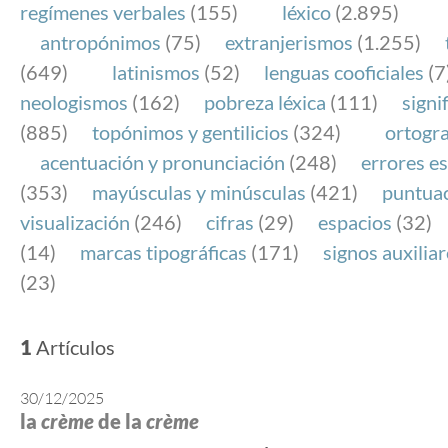
regímenes verbales
(155)
léxico
(2.895)
antropónimos
(75)
extranjerismos
(1.255)
(649)
latinismos
(52)
lenguas cooficiales
(7
neologismos
(162)
pobreza léxica
(111)
signi
(885)
topónimos y gentilicios
(324)
ortogra
acentuación y pronunciación
(248)
errores es
(353)
mayúsculas y minúsculas
(421)
puntua
visualización
(246)
cifras
(29)
espacios
(32)
(14)
marcas tipográficas
(171)
signos auxilia
(23)
1
Artículos
30/12/2025
la
crème
de la
crème