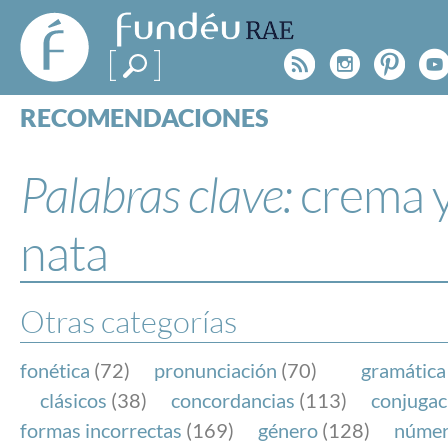
FundéuRAE
- Fundación
Rss
Instagr
Pinte
Y
del Español
Urgente
RECOMENDACIONES
Real Acad
CONSULTAS
CATEGORÍAS
Palabras clave:
crema 
ESPECIALES
BLOG
nata
NOTICIAS
SOBRE LA FUNDÉURAE
Otras categorías
FundéuRAE es una fundación patrocinada por la 
y la Real Academia Española, cuyo objetivo es co
fonética
(72)
pronunciación
(70)
gramática
el buen uso del español en los medios de comuni
clásicos
(38)
concordancias
(113)
conjugac
Internet.
formas incorrectas
(169)
género
(128)
núme