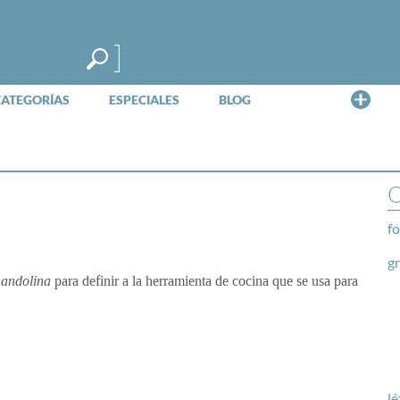
Me
CATEGORÍAS
ESPECIALES
BLOG
O
fo
g
andolina
para definir a la herramienta de cocina que se usa para
lé