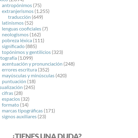
antropónimos
(75)
extranjerismos
(1.255)
traducción
(649)
latinismos
(52)
lenguas cooficiales
(7)
neologismos
(162)
pobreza léxica
(111)
significado
(885)
topónimos y gentilicios
(323)
tografía
(1.099)
acentuación y pronunciación
(248)
errores escritura
(352)
mayúsculas y minúsculas
(420)
puntuación
(18)
sualización
(245)
cifras
(28)
espacios
(32)
formato
(14)
marcas tipográficas
(171)
signos auxiliares
(23)
¿TIENES UNA DUDA?