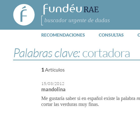
FundéuRAE
- Fundación
del Español
Buscar
Urgente
RECOMENDACIONES
CONSULTAS
Palabras clave:
cortadora
1
Artículos
15/03/2012
mandolina
Me gustaría saber si en español existe la palabra
m
cortar las verduras muy finas.