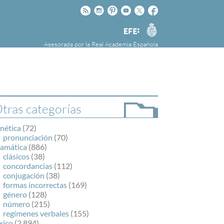
Rss
Instagram
Pinteres
Youtube
Twitter
Facebook
RAE
Agencia
EFE
Asesorada por la
Real Academia Española
nú
NOTICIAS
SOBRE LA FUNDÉURAE
FundéuRAE es una fundación patrocinada por
la Agencia Efe y la Real Academia Española,
cuyo objetivo es colaborar con el buen uso del
tras categorías
español en los medios de comunicación y en
Internet.
nética
(72)
pronunciación
(70)
ramática
(886)
clásicos
(38)
concordancias
(112)
conjugación
(38)
formas incorrectas
(169)
género
(128)
número
(215)
regímenes verbales
(155)
xico
(2.894)