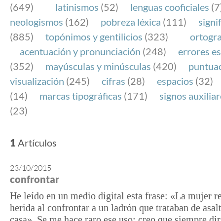
(649)
latinismos
(52)
lenguas cooficiales
(7
neologismos
(162)
pobreza léxica
(111)
signi
(885)
topónimos y gentilicios
(323)
ortogra
acentuación y pronunciación
(248)
errores es
(352)
mayúsculas y minúsculas
(420)
puntua
visualización
(245)
cifras
(28)
espacios
(32)
(14)
marcas tipográficas
(171)
signos auxilia
(23)
1
Artículos
23/10/2015
confrontar
He leído en un medio digital esta frase: «La mujer r
herida al confrontar a un ladrón que trataban de asal
casa». Se me hace raro ese uso; creo que siempre dir