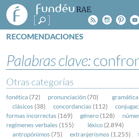
FundéuRAE
- Fundación
Rss
Instagr
Pinte
Y
del Español
Urgente
RECOMENDACIONES
Real Acad
CONSULTAS
CATEGORÍAS
Palabras clave:
confro
ESPECIALES
BLOG
NOTICIAS
Otras categorías
SOBRE LA FUNDÉURAE
fonética
(72)
pronunciación
(70)
gramática
FundéuRAE es una fundación patrocinada por la 
clásicos
(38)
concordancias
(112)
conjugac
y la Real Academia Española, cuyo objetivo es co
formas incorrectas
(169)
género
(128)
núme
el buen uso del español en los medios de comuni
regímenes verbales
(155)
léxico
(2.894)
Internet.
antropónimos
(75)
extranjerismos
(1.255)