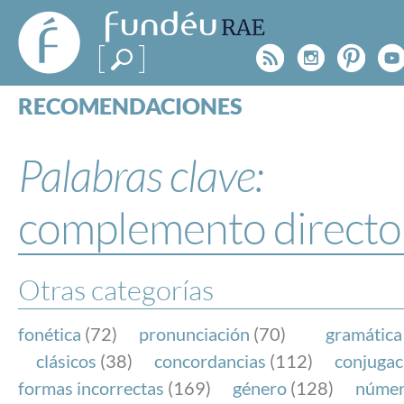
FundéuRAE
- Fundación
Rss
Instagr
Pinte
Y
del Español
Urgente
RECOMENDACIONES
Real Acad
CONSULTAS
CATEGORÍAS
Palabras clave:
ESPECIALES
BLOG
complemento directo
NOTICIAS
SOBRE LA FUNDÉURAE
Otras categorías
FundéuRAE es una fundación patrocinada por la 
y la Real Academia Española, cuyo objetivo es co
fonética
(72)
pronunciación
(70)
gramática
el buen uso del español en los medios de comuni
clásicos
(38)
concordancias
(112)
conjugac
Internet.
formas incorrectas
(169)
género
(128)
núme