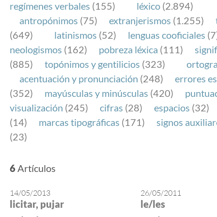
regímenes verbales
(155)
léxico
(2.894)
antropónimos
(75)
extranjerismos
(1.255)
(649)
latinismos
(52)
lenguas cooficiales
(7
neologismos
(162)
pobreza léxica
(111)
signi
(885)
topónimos y gentilicios
(323)
ortogra
acentuación y pronunciación
(248)
errores es
(352)
mayúsculas y minúsculas
(420)
puntua
visualización
(245)
cifras
(28)
espacios
(32)
(14)
marcas tipográficas
(171)
signos auxilia
(23)
6
Artículos
14/05/2013
26/05/2011
licitar, pujar
le/les