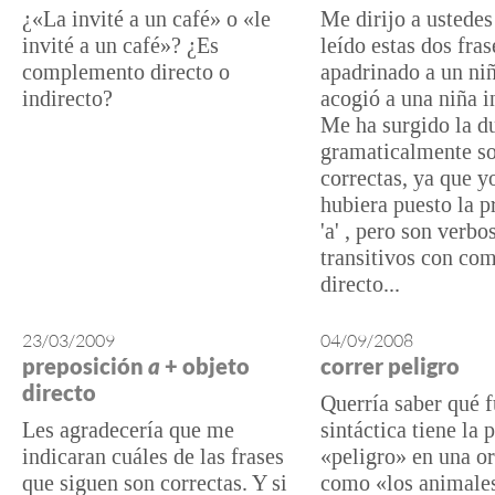
¿«La invité a un café» o «le
Me dirijo a ustedes
invité a un café»? ¿Es
leído estas dos fr
complemento directo o
apadrinado a un niñ
indirecto?
acogió a una niña 
Me ha surgido la du
gramaticalmente s
correctas, ya que y
hubiera puesto la p
'a' , pero son verbo
transitivos con co
directo...
23/03/2009
04/09/2008
preposición
a
+ objeto
correr peligro
directo
Querría saber qué 
Les agradecería que me
sintáctica tiene la 
indicaran cuáles de las frases
«peligro» en una o
que siguen son correctas. Y si
como «los animales