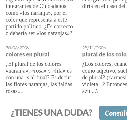
integrantes de Ciudadanos
diría en el caso del
como «los naranja», por el
color que representa a este
partido político. ¿Es correcto
o debería ser «los naranjas»?
30/03/2009
28/11/2006
colores en plural
plural de los col
¿El plural de los colores
¿Los colores, cuan
«naranja», «rosa» y «lila» es
como adjetivo, sue
con una -s al final? Es decir:
de plural? (carmesí
las flores naranjas, las faldas
violeta...? Entonces
rosas...
azul...?
¿TIENES UNA DUDA?
Consúl