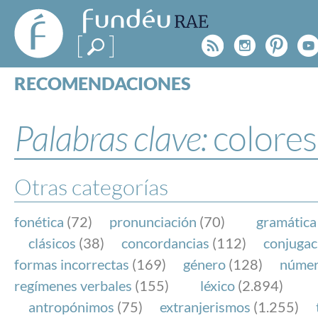
FundéuRAE
- Fundación
Rss
Instagr
Pinte
Y
del Español
Urgente
RECOMENDACIONES
Real Acad
CONSULTAS
CATEGORÍAS
Palabras clave:
colores
ESPECIALES
BLOG
NOTICIAS
Otras categorías
SOBRE LA FUNDÉURAE
fonética
(72)
pronunciación
(70)
gramática
FundéuRAE es una fundación patrocinada por la 
clásicos
(38)
concordancias
(112)
conjugac
y la Real Academia Española, cuyo objetivo es co
formas incorrectas
(169)
género
(128)
núme
el buen uso del español en los medios de comuni
regímenes verbales
(155)
léxico
(2.894)
Internet.
antropónimos
(75)
extranjerismos
(1.255)