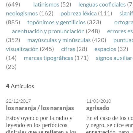
(649)
latinismos
(52)
lenguas cooficiales
(7
neologismos
(162)
pobreza léxica
(111)
signi
(885)
topónimos y gentilicios
(323)
ortogra
acentuación y pronunciación
(248)
errores es
(352)
mayúsculas y minúsculas
(420)
puntua
visualización
(245)
cifras
(28)
espacios
(32)
(14)
marcas tipográficas
(171)
signos auxilia
(23)
4
Artículos
22/12/2017
11/03/2010
los naranja / los naranjas
agrisado
Estoy oyendo por la radio y
En el caso de los c
leyendo en los periódicos
y negro, se dice en
digitales que se refieren a los
ennegrecido, pero 