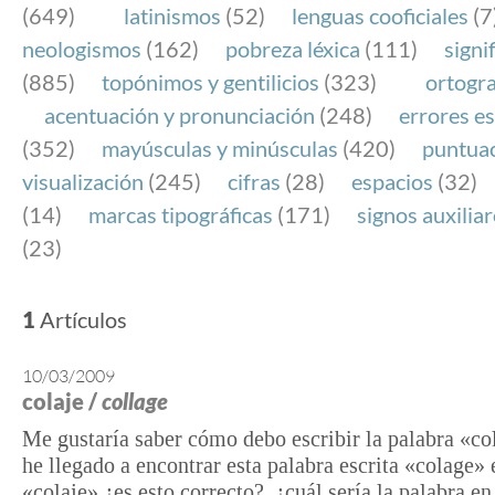
(649)
latinismos
(52)
lenguas cooficiales
(7
neologismos
(162)
pobreza léxica
(111)
signi
(885)
topónimos y gentilicios
(323)
ortogra
acentuación y pronunciación
(248)
errores es
(352)
mayúsculas y minúsculas
(420)
puntua
visualización
(245)
cifras
(28)
espacios
(32)
(14)
marcas tipográficas
(171)
signos auxilia
(23)
1
Artículos
10/03/2009
colaje /
collage
Me gustaría saber cómo debo escribir la palabra «co
he llegado a encontrar esta palabra escrita «colage» 
«colaje» ¿es esto correcto?, ¿cuál sería la palabra e