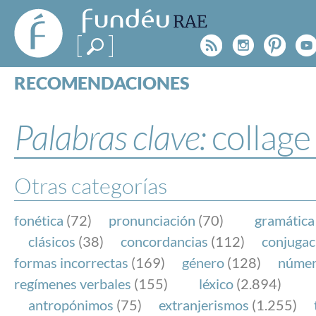
FundéuRAE
- Fundación
Rss
Instagr
Pinte
Y
del Español
Urgente
RECOMENDACIONES
Real Acad
CONSULTAS
CATEGORÍAS
Palabras clave:
collage
ESPECIALES
BLOG
NOTICIAS
Otras categorías
SOBRE LA FUNDÉURAE
fonética
(72)
pronunciación
(70)
gramática
FundéuRAE es una fundación patrocinada por la 
clásicos
(38)
concordancias
(112)
conjugac
y la Real Academia Española, cuyo objetivo es co
formas incorrectas
(169)
género
(128)
núme
el buen uso del español en los medios de comuni
regímenes verbales
(155)
léxico
(2.894)
Internet.
antropónimos
(75)
extranjerismos
(1.255)