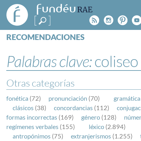
FundéuRAE
- Fundación
Rss
Instagr
Pinte
Y
del Español
Urgente
RECOMENDACIONES
Real Acad
CONSULTAS
CATEGORÍAS
Palabras clave:
coliseo
ESPECIALES
BLOG
NOTICIAS
Otras categorías
SOBRE LA FUNDÉURAE
fonética
(72)
pronunciación
(70)
gramática
FundéuRAE es una fundación patrocinada por la 
clásicos
(38)
concordancias
(112)
conjugac
y la Real Academia Española, cuyo objetivo es co
formas incorrectas
(169)
género
(128)
núme
el buen uso del español en los medios de comuni
regímenes verbales
(155)
léxico
(2.894)
Internet.
antropónimos
(75)
extranjerismos
(1.255)