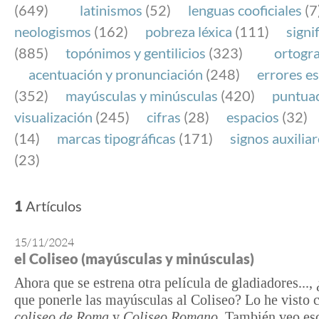
(649)
latinismos
(52)
lenguas cooficiales
(7
neologismos
(162)
pobreza léxica
(111)
signi
(885)
topónimos y gentilicios
(323)
ortogra
acentuación y pronunciación
(248)
errores es
(352)
mayúsculas y minúsculas
(420)
puntua
visualización
(245)
cifras
(28)
espacios
(32)
(14)
marcas tipográficas
(171)
signos auxilia
(23)
1
Artículos
15/11/2024
el Coliseo (mayúsculas y minúsculas)
Ahora que se estrena otra película de gladiadores...,
que ponerle las mayúsculas al Coliseo? Lo he visto
coliseo de Roma
y
Coliseo Romano
. También veo es