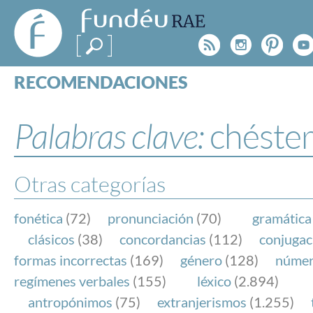
FundéuRAE
- Fundación
Rss
Instagr
Pinte
Y
del Español
Urgente
RECOMENDACIONES
Real Acad
CONSULTAS
CATEGORÍAS
Palabras clave:
chéste
ESPECIALES
BLOG
NOTICIAS
Otras categorías
SOBRE LA FUNDÉURAE
fonética
(72)
pronunciación
(70)
gramática
FundéuRAE es una fundación patrocinada por la 
clásicos
(38)
concordancias
(112)
conjugac
y la Real Academia Española, cuyo objetivo es co
formas incorrectas
(169)
género
(128)
núme
el buen uso del español en los medios de comuni
regímenes verbales
(155)
léxico
(2.894)
Internet.
antropónimos
(75)
extranjerismos
(1.255)