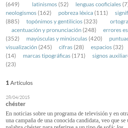
(649)
latinismos
(52)
lenguas cooficiales
(7
neologismos
(162)
pobreza léxica
(111)
signi
(885)
topónimos y gentilicios
(323)
ortogra
acentuación y pronunciación
(248)
errores es
(352)
mayúsculas y minúsculas
(420)
puntua
visualización
(245)
cifras
(28)
espacios
(32)
(14)
marcas tipográficas
(171)
signos auxilia
(23)
1
Artículos
28/04/2015
chéster
En noticias sobre un programa de televisión y en otr
una campaña de una conocida candidata, veo que se 
palabra
chéster
para referirse a un tipo de sofá:
los