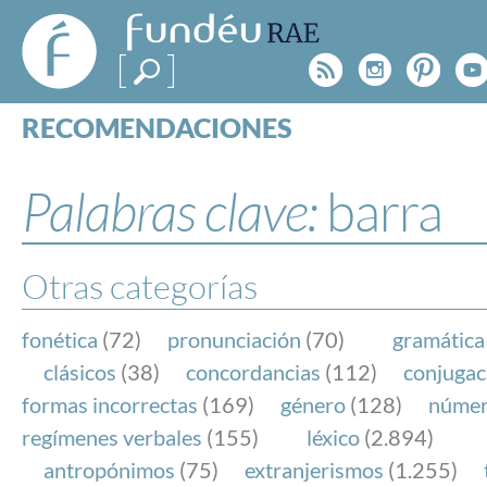
FundéuRAE
- Fundación
Rss
Instagr
Pinte
Y
del Español
Urgente
RECOMENDACIONES
Real Acad
CONSULTAS
CATEGORÍAS
Palabras clave:
barra
ESPECIALES
BLOG
NOTICIAS
Otras categorías
SOBRE LA FUNDÉURAE
fonética
(72)
pronunciación
(70)
gramática
FundéuRAE es una fundación patrocinada por la 
clásicos
(38)
concordancias
(112)
conjugac
y la Real Academia Española, cuyo objetivo es co
formas incorrectas
(169)
género
(128)
núme
el buen uso del español en los medios de comuni
regímenes verbales
(155)
léxico
(2.894)
Internet.
antropónimos
(75)
extranjerismos
(1.255)