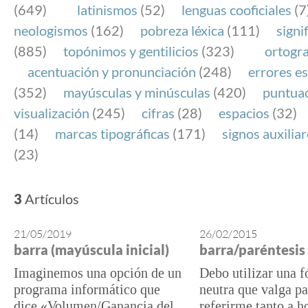
(649)
latinismos
(52)
lenguas cooficiales
(7
neologismos
(162)
pobreza léxica
(111)
signi
(885)
topónimos y gentilicios
(323)
ortogra
acentuación y pronunciación
(248)
errores es
(352)
mayúsculas y minúsculas
(420)
puntua
visualización
(245)
cifras
(28)
espacios
(32)
(14)
marcas tipográficas
(171)
signos auxilia
(23)
3
Artículos
21/05/2019
26/02/2015
barra (mayúscula inicial)
barra/paréntesis
Imaginemos una opción de un
Debo utilizar una 
programa informático que
neutra que valga pa
dice «Volumen/Ganancia del
referirme tanto a 