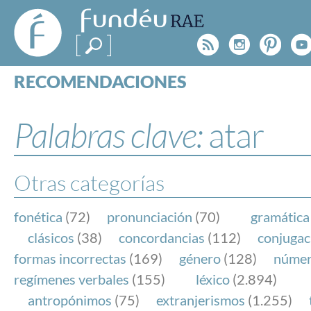
FundéuRAE
- Fundación
Rss
Instagr
Pinte
Y
del Español
Urgente
RECOMENDACIONES
Real Acad
CONSULTAS
CATEGORÍAS
Palabras clave:
atar
ESPECIALES
BLOG
NOTICIAS
Otras categorías
SOBRE LA FUNDÉURAE
fonética
(72)
pronunciación
(70)
gramática
FundéuRAE es una fundación patrocinada por la 
clásicos
(38)
concordancias
(112)
conjugac
y la Real Academia Española, cuyo objetivo es co
formas incorrectas
(169)
género
(128)
núme
el buen uso del español en los medios de comuni
regímenes verbales
(155)
léxico
(2.894)
Internet.
antropónimos
(75)
extranjerismos
(1.255)