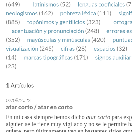
(649)
latinismos
(52)
lenguas cooficiales
(7
neologismos
(162)
pobreza léxica
(111)
signi
(885)
topónimos y gentilicios
(323)
ortogra
acentuación y pronunciación
(248)
errores es
(352)
mayúsculas y minúsculas
(420)
puntua
visualización
(245)
cifras
(28)
espacios
(32)
(14)
marcas tipográficas
(171)
signos auxilia
(23)
1
Artículos
02/08/2023
atar corto / atar en corto
En mi casa siempre hemos dicho
atar corto
para exp
alguien se le tiene muy vigilado y no se le permite h
quiere, pero últimamente veo en bastantes sitios
ata