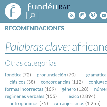
FundéuRAE
- Fundación
Rss
Instagr
Pinte
Y
del Español
Urgente
RECOMENDACIONES
Real Acad
CONSULTAS
CATEGORÍAS
Palabras clave:
african
ESPECIALES
BLOG
NOTICIAS
Otras categorías
SOBRE LA FUNDÉURAE
fonética
(72)
pronunciación
(70)
gramática
FundéuRAE es una fundación patrocinada por la 
clásicos
(38)
concordancias
(112)
conjugac
y la Real Academia Española, cuyo objetivo es co
formas incorrectas
(169)
género
(128)
núme
el buen uso del español en los medios de comuni
regímenes verbales
(155)
léxico
(2.894)
Internet.
antropónimos
(75)
extranjerismos
(1.255)