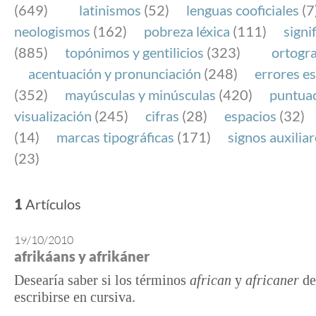
(649)
latinismos
(52)
lenguas cooficiales
(7
neologismos
(162)
pobreza léxica
(111)
signi
(885)
topónimos y gentilicios
(323)
ortogra
acentuación y pronunciación
(248)
errores es
(352)
mayúsculas y minúsculas
(420)
puntua
visualización
(245)
cifras
(28)
espacios
(32)
(14)
marcas tipográficas
(171)
signos auxilia
(23)
1
Artículos
19/10/2010
afrikáans y afrikáner
Desearía saber si los términos
african
y
africaner
de
escribirse en cursiva.