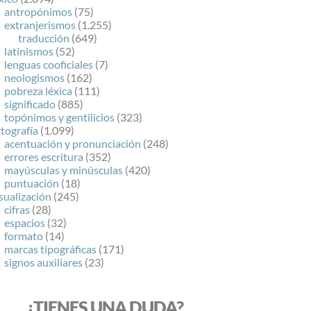
antropónimos
(75)
extranjerismos
(1.255)
traducción
(649)
latinismos
(52)
lenguas cooficiales
(7)
neologismos
(162)
pobreza léxica
(111)
significado
(885)
topónimos y gentilicios
(323)
tografía
(1.099)
acentuación y pronunciación
(248)
errores escritura
(352)
mayúsculas y minúsculas
(420)
puntuación
(18)
sualización
(245)
cifras
(28)
espacios
(32)
formato
(14)
marcas tipográficas
(171)
signos auxiliares
(23)
¿TIENES UNA DUDA?