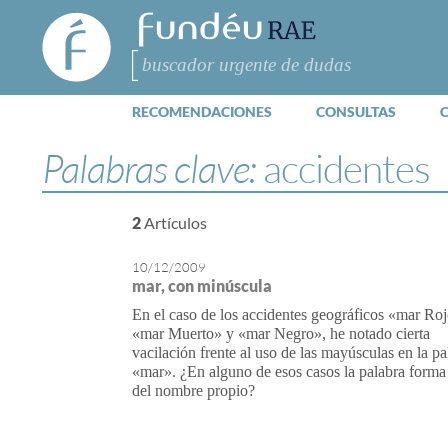
FundéuRAE
- Fundación
del Español
Buscar
Urgente
RECOMENDACIONES
CONSULTAS
Palabras clave:
accidentes
2
Artículos
10/12/2009
mar, con minúscula
En el caso de los accidentes geográficos «mar Roj
«mar Muerto» y «mar Negro», he notado cierta
vacilación frente al uso de las mayúsculas en la pa
«mar». ¿En alguno de esos casos la palabra forma
del nombre propio?