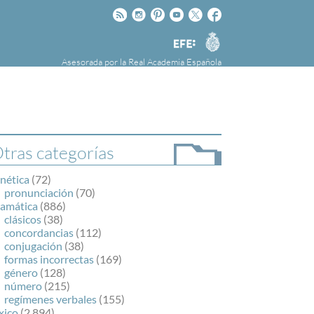
Rss
Instagram
Pinteres
Youtube
Twitter
Facebook
RAE
Agencia
EFE
Asesorada por la
Real Academia Española
nú
NOTICIAS
SOBRE LA FUNDÉURAE
FundéuRAE es una fundación patrocinada por
la Agencia Efe y la Real Academia Española,
cuyo objetivo es colaborar con el buen uso del
tras categorías
español en los medios de comunicación y en
Internet.
nética
(72)
pronunciación
(70)
ramática
(886)
clásicos
(38)
concordancias
(112)
conjugación
(38)
formas incorrectas
(169)
género
(128)
número
(215)
regímenes verbales
(155)
xico
(2.894)