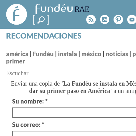
FundéuRAE
- Fundación
Rss
Instagr
Pinte
Y
del Español
Urgente
RECOMENDACIONES
Real Acad
CONSULTAS
CATEGORÍAS
¿TIENES
américa
|
Fundéu
|
instala
|
méxico
|
noticias
|
p
primer
ESPECIALES
BLOG
UNA
Escuchar
NOTICIAS
DUDA?
Enviar una copia de
'La Fundéu se instala en Mé
SOBRE LA FUNDÉURAE
dar su primer paso en América'
a un ami
Consúltanos
Su nombre: *
FundéuRAE es una fundación patrocinada por la 
y la Real Academia Española, cuyo objetivo es co
el buen uso del español en los medios de comuni
Su correo: *
Internet.