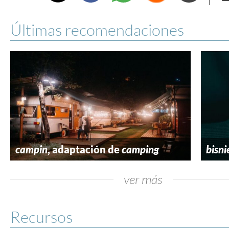
e
Últimas recomendaciones
campin
, adaptación de
camping
bisni
ver más
Recursos