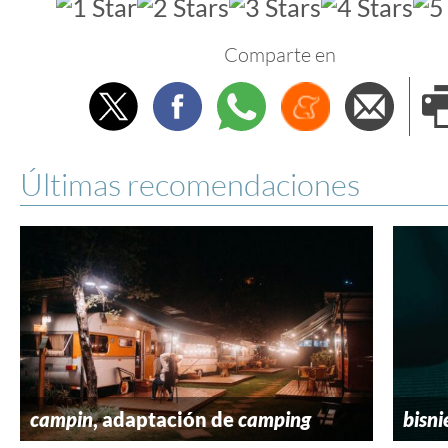
Comparte en
Twitter
Facebook
Whatsapp
Menéame
Envi
e
Últimas recomendaciones
campin
, adaptación de
camping
bisni