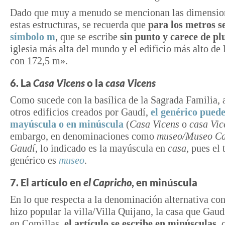
Dado que muy a menudo se mencionan las dimensio
estas estructuras, se recuerda que
para los metros se
símbolo m
, que se escribe
sin punto y carece de pl
iglesia más alta del mundo y el edificio más alto de 
con 172,5 m».
6. La
Casa Vicens
o la
casa Vicens
Como sucede con la basílica de la Sagrada Familia, a
otros edificios creados por Gaudí,
el genérico puede
mayúscula o en minúscula
(
Casa Vicens
o
casa Vic
embargo, en denominaciones como
museo/Museo Ca
Gaudí
, lo indicado es la mayúscula en
casa
, pues el
genérico es
museo
.
7. El artículo en
el Capricho
, en minúscula
En lo que respecta a la denominación alternativa con
hizo popular la villa/Villa Quijano, la casa que Gau
en Comillas,
el artículo se escribe en minúsculas
,