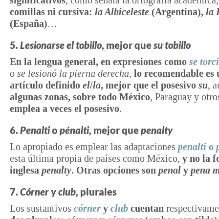
significativos
, como señala la ortografía académica
comillas ni cursiva:
la Albiceleste
(Argentina),
la 
(España)
…
5.
Lesionarse el tobillo
, mejor que
su tobillo
En la lengua general, en expresiones como
se torci
o
se lesionó la pierna derecha
,
lo recomendable es 
artículo definido
el
/
la
, mejor que el posesivo
su
, 
algunas zonas, sobre todo México
, Paraguay y otro
emplea a veces el posesivo
.
6.
Penalti
o
pénalti
, mejor que
penalty
Lo apropiado es emplear las adaptaciones
penalti
o
esta última propia de países como México,
y no la 
inglesa
penalty
. Otras opciones son
penal
y
pena 
7.
Córner
y
club
, plurales
Los sustantivos
córner
y
club
cuentan
respectivam