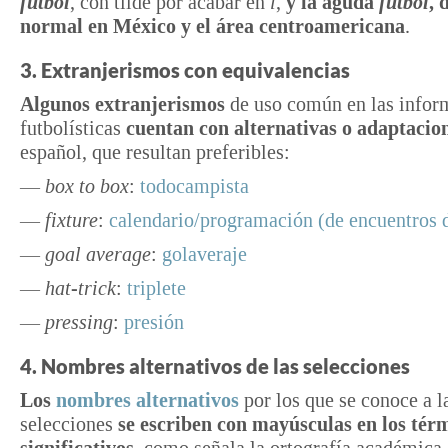
fútbol
, con tilde por acabar en
l
,
y la aguda
futbol
, 
normal en México y el área centroamericana
.
3. Extranjerismos con equivalencias
Algunos extranjerismos
de uso común en las infor
futbolísticas
cuentan con alternativas o adaptacio
español, que resultan preferibles:
—
box to box
:
todocampista
—
fixture
:
calendario/programación (de encuentros 
—
goal average
:
golaveraje
—
hat-trick
:
triplete
—
pressing
:
presión
4. Nombres alternativos de las selecciones
Los
nombres alternativos
por los que se conoce a l
selecciones
se escriben con mayúsculas en los tér