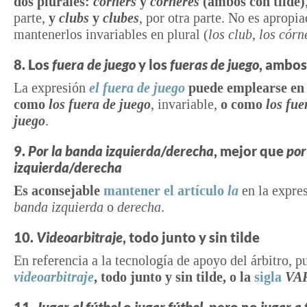
dos plurales:
córners
y
córneres
(ambos con tilde)
parte,
y
clubs
y
clubes
, por otra parte. No es apropi
mantenerlos invariables en plural (
los club
,
los córn
8. Los
fuera de juego
y los
fueras de juego
, ambos
La expresión
el
fuera de juego
puede emplearse en 
como
los fuera de juego
, invariable,
o como
los fue
juego
.
9.
Por la banda izquierda/derecha
, mejor que
por
izquierda/derecha
Es aconsejable
mantener el artículo
la
en la expre
banda izquierda
o
derecha
.
10.
Videoarbitraje
, todo junto y sin tilde
En referencia a la tecnología de apoyo del árbitro, p
videoarbitraje
, todo junto y sin tilde, o la
sigla
VA