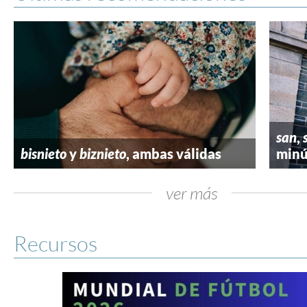
san
,
bisnieto
y
biznieto
, ambas válidas
minú
ver más
Recursos