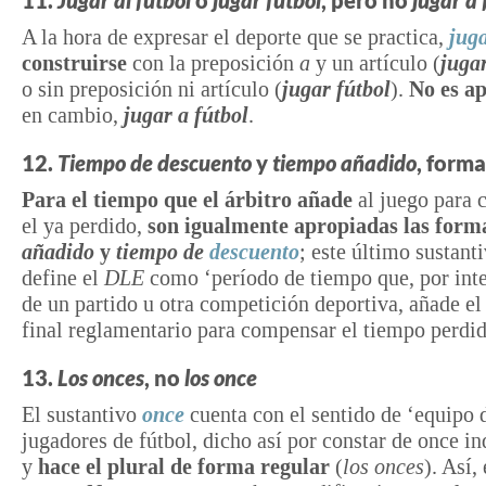
11.
Jugar al fútbol
o
jugar fútbol
, pero no
jugar a 
A la hora de expresar el deporte que se practica,
jug
construirse
con la preposición
a
y un artículo (
jugar
o sin preposición ni artículo (
jugar fútbol
).
No es a
en cambio,
jugar a fútbol
.
12.
Tiempo de descuento
y
tiempo añadido
, forma
Para el tiempo que el árbitro añade
al juego para
el ya perdido,
son igualmente apropiadas las for
añadido
y
tiempo de
descuento
; este último sustanti
define el
DLE
como ‘período de tiempo que, por int
de un partido u otra competición deportiva, añade el 
final reglamentario para compensar el tiempo perdid
13.
Los onces
, no
los once
El sustantivo
once
cuenta con el sentido de ‘equipo 
jugadores de fútbol, dicho así por constar de once in
y
hace el plural de forma regular
(
los onces
). Así,