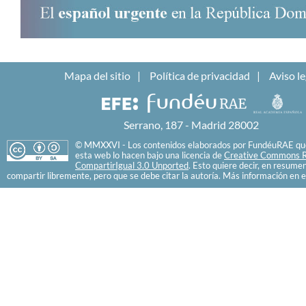
Mapa del sitio
Política de privacidad
Aviso le
Serrano, 187 - Madrid 28002
© MMXXVI - Los contenidos elaborados por FundéuRAE que
esta web lo hacen bajo una licencia de
Creative Commons R
CompartirIgual 3.0 Unported
. Esto quiere decir, en resume
compartir libremente, pero que se debe citar la autoría. Más información en e