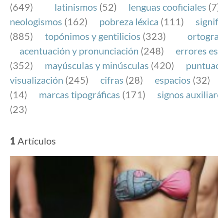
(649)
latinismos
(52)
lenguas cooficiales
(7
neologismos
(162)
pobreza léxica
(111)
signi
(885)
topónimos y gentilicios
(323)
ortogra
acentuación y pronunciación
(248)
errores es
(352)
mayúsculas y minúsculas
(420)
puntua
visualización
(245)
cifras
(28)
espacios
(32)
(14)
marcas tipográficas
(171)
signos auxilia
(23)
1
Artículos