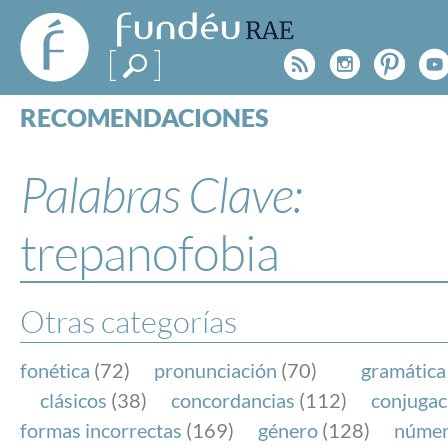
FundéuRAE
- Fundación
Rss
Instagr
Pinte
Y
del Español
Urgente
RECOMENDACIONES
Real Acad
CONSULTAS
CATEGORÍAS
Palabras Clave:
ESPECIALES
BLOG
trepanofobia
NOTICIAS
SOBRE LA FUNDÉURAE
Otras categorías
FundéuRAE es una fundación patrocinada por la 
y la Real Academia Española, cuyo objetivo es co
fonética
(72)
pronunciación
(70)
gramática
el buen uso del español en los medios de comuni
clásicos
(38)
concordancias
(112)
conjugac
Internet.
formas incorrectas
(169)
género
(128)
núme