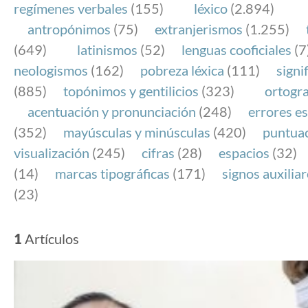
regímenes verbales
(155)
léxico
(2.894)
antropónimos
(75)
extranjerismos
(1.255)
(649)
latinismos
(52)
lenguas cooficiales
(7
neologismos
(162)
pobreza léxica
(111)
signi
(885)
topónimos y gentilicios
(323)
ortogra
acentuación y pronunciación
(248)
errores es
(352)
mayúsculas y minúsculas
(420)
puntua
visualización
(245)
cifras
(28)
espacios
(32)
(14)
marcas tipográficas
(171)
signos auxilia
(23)
1
Artículos