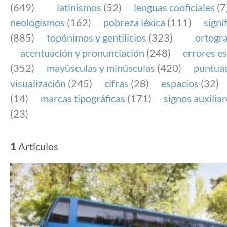
(649)
latinismos
(52)
lenguas cooficiales
(7
neologismos
(162)
pobreza léxica
(111)
signi
(885)
topónimos y gentilicios
(323)
ortogra
acentuación y pronunciación
(248)
errores es
(352)
mayúsculas y minúsculas
(420)
puntua
visualización
(245)
cifras
(28)
espacios
(32)
(14)
marcas tipográficas
(171)
signos auxilia
(23)
1
Artículos