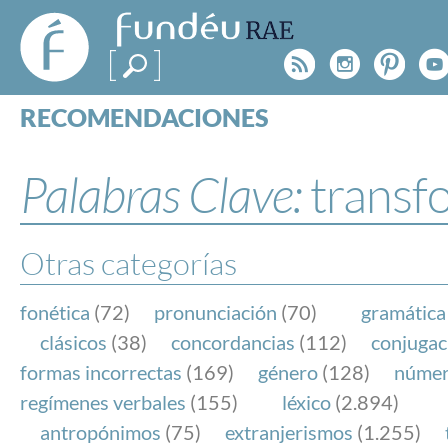
FundéuRAE
- Fundación
Rss
Instagr
Pinte
Y
del Español
Urgente
RECOMENDACIONES
Real Acad
CONSULTAS
CATEGORÍAS
Palabras Clave:
transf
ESPECIALES
BLOG
NOTICIAS
Otras categorías
SOBRE LA FUNDÉURAE
fonética
(72)
pronunciación
(70)
gramática
FundéuRAE es una fundación patrocinada por la 
clásicos
(38)
concordancias
(112)
conjugac
y la Real Academia Española, cuyo objetivo es co
formas incorrectas
(169)
género
(128)
núme
el buen uso del español en los medios de comuni
regímenes verbales
(155)
léxico
(2.894)
Internet.
antropónimos
(75)
extranjerismos
(1.255)