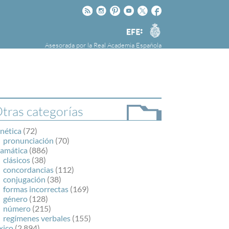
Rss
Instagram
Pinteres
Youtube
Twitter
Facebook
RAE
Agencia
EFE
Asesorada por la
Real Academia Española
nú
NOTICIAS
SOBRE LA FUNDÉURAE
FundéuRAE es una fundación patrocinada por
la Agencia Efe y la Real Academia Española,
cuyo objetivo es colaborar con el buen uso del
tras categorías
español en los medios de comunicación y en
Internet.
nética
(72)
pronunciación
(70)
ramática
(886)
clásicos
(38)
concordancias
(112)
conjugación
(38)
formas incorrectas
(169)
género
(128)
número
(215)
regímenes verbales
(155)
xico
(2.894)