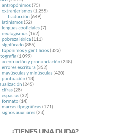
antropónimos
(75)
extranjerismos
(1.255)
traducción
(649)
latinismos
(52)
lenguas cooficiales
(7)
neologismos
(162)
pobreza léxica
(111)
significado
(885)
topónimos y gentilicios
(323)
tografía
(1.099)
acentuación y pronunciación
(248)
errores escritura
(352)
mayúsculas y minúsculas
(420)
puntuación
(18)
sualización
(245)
cifras
(28)
espacios
(32)
formato
(14)
marcas tipográficas
(171)
signos auxiliares
(23)
¿TIENES UNA DUDA?