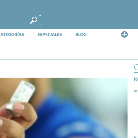
Me
CATEGORÍAS
ESPECIALES
BLOG
O
fo
g
lé