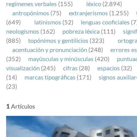
regímenes verbales
(155)
léxico
(2.894)
antropónimos
(75)
extranjerismos
(1.255)
(649)
latinismos
(52)
lenguas cooficiales
(7
neologismos
(162)
pobreza léxica
(111)
signi
(885)
topónimos y gentilicios
(323)
ortogra
acentuación y pronunciación
(248)
errores es
(352)
mayúsculas y minúsculas
(420)
puntua
visualización
(245)
cifras
(28)
espacios
(32)
(14)
marcas tipográficas
(171)
signos auxilia
(23)
1
Artículos