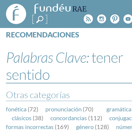
FundéuRAE
- Fundación
Rss
Instagr
Pinte
Y
del Español
Urgente
RECOMENDACIONES
Real Acad
CONSULTAS
CATEGORÍAS
Palabras Clave:
tener
ESPECIALES
BLOG
sentido
NOTICIAS
SOBRE LA FUNDÉURAE
Otras categorías
FundéuRAE es una fundación patrocinada por la 
y la Real Academia Española, cuyo objetivo es co
fonética
(72)
pronunciación
(70)
gramática
el buen uso del español en los medios de comuni
clásicos
(38)
concordancias
(112)
conjugac
Internet.
formas incorrectas
(169)
género
(128)
núme