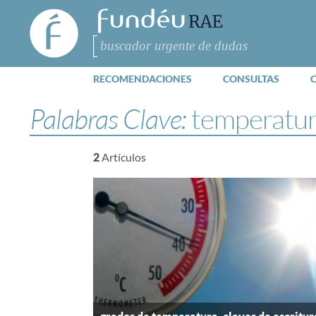
FundéuRAE
- Fundación
del Español
Buscar
Urgente
RECOMENDACIONES
CONSULTAS
Palabras Clave:
temperatu
2
Artículos