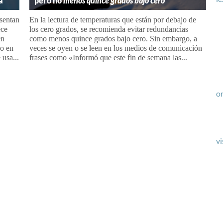
a
pero no
menos quince grados bajo cero
esentan
En la lectura de temperaturas que están por debajo de
ece
los cero grados, se recomienda evitar redundancias
en
como menos quince grados bajo cero. Sin embargo, a
co en
veces se oyen o se leen en los medios de comunicación
 usa...
frases como «Informó que este fin de semana las...
or
vi