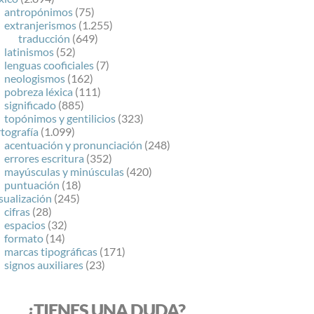
antropónimos
(75)
extranjerismos
(1.255)
traducción
(649)
latinismos
(52)
lenguas cooficiales
(7)
neologismos
(162)
pobreza léxica
(111)
significado
(885)
topónimos y gentilicios
(323)
tografía
(1.099)
acentuación y pronunciación
(248)
errores escritura
(352)
mayúsculas y minúsculas
(420)
puntuación
(18)
sualización
(245)
cifras
(28)
espacios
(32)
formato
(14)
marcas tipográficas
(171)
signos auxiliares
(23)
¿TIENES UNA DUDA?