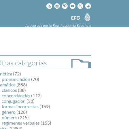
Rss
Instagram
Pinteres
Youtube
Twitter
Facebook
RAE
Agencia
EFE
Asesorada por la
Real Academia Española
nú
NOTICIAS
SOBRE LA FUNDÉURAE
FundéuRAE es una fundación patrocinada por
la Agencia Efe y la Real Academia Española,
cuyo objetivo es colaborar con el buen uso del
tras categorías
español en los medios de comunicación y en
Internet.
nética
(72)
pronunciación
(70)
ramática
(886)
clásicos
(38)
concordancias
(112)
conjugación
(38)
formas incorrectas
(169)
género
(128)
número
(215)
regímenes verbales
(155)
xico
(2.894)