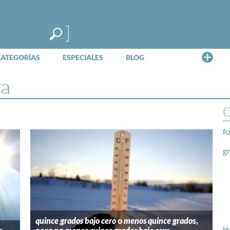
Me
CATEGORÍAS
ESPECIALES
BLOG
ra
O
fo
g
quince grados bajo cero
o
menos quince grado
s,
lé