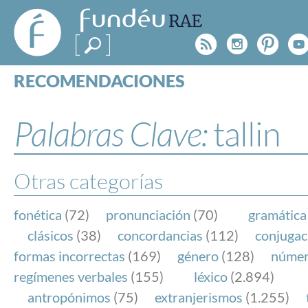
FundéuRAE
- Fundación
Rss
Instagr
Pinte
Y
del Español
Urgente
RECOMENDACIONES
Real Acad
CONSULTAS
CATEGORÍAS
Palabras Clave:
tallin
ESPECIALES
BLOG
NOTICIAS
Otras categorías
SOBRE LA FUNDÉURAE
fonética
(72)
pronunciación
(70)
gramática
FundéuRAE es una fundación patrocinada por la 
clásicos
(38)
concordancias
(112)
conjugac
y la Real Academia Española, cuyo objetivo es co
formas incorrectas
(169)
género
(128)
núme
el buen uso del español en los medios de comuni
regímenes verbales
(155)
léxico
(2.894)
Internet.
antropónimos
(75)
extranjerismos
(1.255)