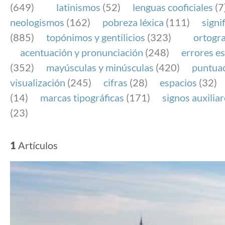
(649)
latinismos
(52)
lenguas cooficiales
(7
neologismos
(162)
pobreza léxica
(111)
signi
(885)
topónimos y gentilicios
(323)
ortogra
acentuación y pronunciación
(248)
errores es
(352)
mayúsculas y minúsculas
(420)
puntua
visualización
(245)
cifras
(28)
espacios
(32)
(14)
marcas tipográficas
(171)
signos auxilia
(23)
1
Artículos