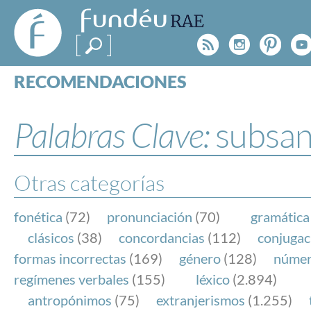
FundéuRAE
- Fundación
Rss
Instagr
Pinte
Y
del Español
Urgente
RECOMENDACIONES
Real Acad
CONSULTAS
CATEGORÍAS
Palabras Clave:
subsan
ESPECIALES
BLOG
NOTICIAS
Otras categorías
SOBRE LA FUNDÉURAE
fonética
(72)
pronunciación
(70)
gramática
FundéuRAE es una fundación patrocinada por la 
clásicos
(38)
concordancias
(112)
conjugac
y la Real Academia Española, cuyo objetivo es co
formas incorrectas
(169)
género
(128)
núme
el buen uso del español en los medios de comuni
regímenes verbales
(155)
léxico
(2.894)
Internet.
antropónimos
(75)
extranjerismos
(1.255)