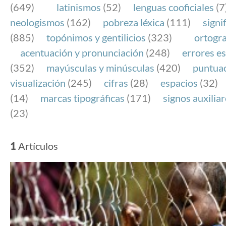
(649)
latinismos
(52)
lenguas cooficiales
(7
neologismos
(162)
pobreza léxica
(111)
signi
(885)
topónimos y gentilicios
(323)
ortogra
acentuación y pronunciación
(248)
errores es
(352)
mayúsculas y minúsculas
(420)
puntua
visualización
(245)
cifras
(28)
espacios
(32)
(14)
marcas tipográficas
(171)
signos auxilia
(23)
1
Artículos