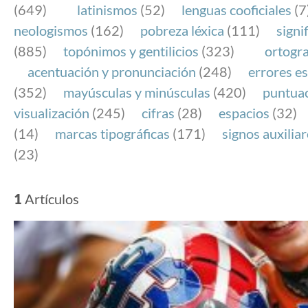
(649)
latinismos
(52)
lenguas cooficiales
(7
neologismos
(162)
pobreza léxica
(111)
signi
(885)
topónimos y gentilicios
(323)
ortogra
acentuación y pronunciación
(248)
errores es
(352)
mayúsculas y minúsculas
(420)
puntua
visualización
(245)
cifras
(28)
espacios
(32)
(14)
marcas tipográficas
(171)
signos auxilia
(23)
1
Artículos