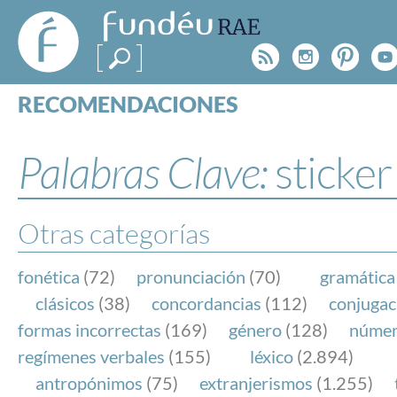
FundéuRAE
- Fundación
Rss
Instagr
Pinte
Y
del Español
Urgente
RECOMENDACIONES
Real Acad
CONSULTAS
CATEGORÍAS
Palabras Clave:
sticker
ESPECIALES
BLOG
NOTICIAS
Otras categorías
SOBRE LA FUNDÉURAE
fonética
(72)
pronunciación
(70)
gramática
FundéuRAE es una fundación patrocinada por la 
clásicos
(38)
concordancias
(112)
conjugac
y la Real Academia Española, cuyo objetivo es co
formas incorrectas
(169)
género
(128)
núme
el buen uso del español en los medios de comuni
regímenes verbales
(155)
léxico
(2.894)
Internet.
antropónimos
(75)
extranjerismos
(1.255)