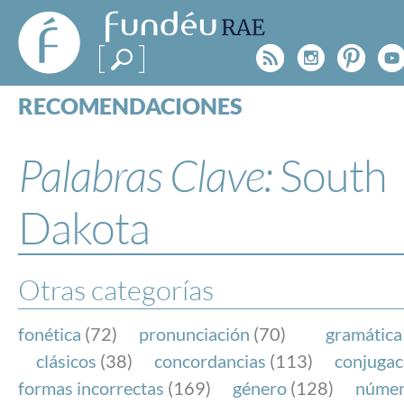
FundéuRAE
- Fundación
Rss
Instagr
Pinte
Y
del Español
Urgente
RECOMENDACIONES
Real Acad
CONSULTAS
CATEGORÍAS
Palabras Clave:
South
ESPECIALES
BLOG
Dakota
NOTICIAS
SOBRE LA FUNDÉURAE
Otras categorías
FundéuRAE es una fundación patrocinada por la 
y la Real Academia Española, cuyo objetivo es co
fonética
(72)
pronunciación
(70)
gramática
el buen uso del español en los medios de comuni
clásicos
(38)
concordancias
(113)
conjugac
Internet.
formas incorrectas
(169)
género
(128)
núme