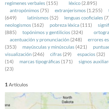
regímenes verbales
(155)
léxico
(2.895)
antropónimos
(75)
extranjerismos
(1.255)
(649)
latinismos
(52)
lenguas cooficiales
(7
neologismos
(162)
pobreza léxica
(111)
signi
(885)
topónimos y gentilicios
(324)
ortogra
acentuación y pronunciación
(248)
errores es
(353)
mayúsculas y minúsculas
(421)
puntua
visualización
(246)
cifras
(29)
espacios
(32)
(14)
marcas tipográficas
(171)
signos auxilia
(23)
1
Artículos