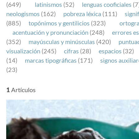
(649)
latinismos
(52)
lenguas cooficiales
(7
neologismos
(162)
pobreza léxica
(111)
signi
(885)
topónimos y gentilicios
(323)
ortogra
acentuación y pronunciación
(248)
errores es
(352)
mayúsculas y minúsculas
(420)
puntua
visualización
(245)
cifras
(28)
espacios
(32)
(14)
marcas tipográficas
(171)
signos auxilia
(23)
1
Artículos