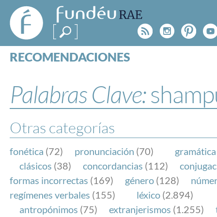
FundéuRAE
- Fundación
Rss
Instagr
Pinte
Y
del Español
Urgente
RECOMENDACIONES
Real Acad
CONSULTAS
CATEGORÍAS
Palabras Clave:
shamp
ESPECIALES
BLOG
NOTICIAS
Otras categorías
SOBRE LA FUNDÉURAE
fonética
(72)
pronunciación
(70)
gramática
FundéuRAE es una fundación patrocinada por la 
clásicos
(38)
concordancias
(112)
conjugac
y la Real Academia Española, cuyo objetivo es co
formas incorrectas
(169)
género
(128)
núme
el buen uso del español en los medios de comuni
regímenes verbales
(155)
léxico
(2.894)
Internet.
antropónimos
(75)
extranjerismos
(1.255)