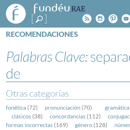
FundéuRAE
- Fundación
Rss
Instagr
Pinte
Y
del Español
Urgente
RECOMENDACIONES
Real Acad
CONSULTAS
CATEGORÍAS
Palabras Clave:
separa
ESPECIALES
BLOG
de
NOTICIAS
SOBRE LA FUNDÉURAE
Otras categorías
FundéuRAE es una fundación patrocinada por la 
y la Real Academia Española, cuyo objetivo es co
fonética
(72)
pronunciación
(70)
gramática
el buen uso del español en los medios de comuni
clásicos
(38)
concordancias
(112)
conjugac
Internet.
formas incorrectas
(169)
género
(128)
núme