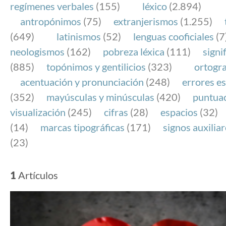
regímenes verbales
(155)
léxico
(2.894)
antropónimos
(75)
extranjerismos
(1.255)
(649)
latinismos
(52)
lenguas cooficiales
(7
neologismos
(162)
pobreza léxica
(111)
signi
(885)
topónimos y gentilicios
(323)
ortogra
acentuación y pronunciación
(248)
errores es
(352)
mayúsculas y minúsculas
(420)
puntua
visualización
(245)
cifras
(28)
espacios
(32)
(14)
marcas tipográficas
(171)
signos auxilia
(23)
1
Artículos