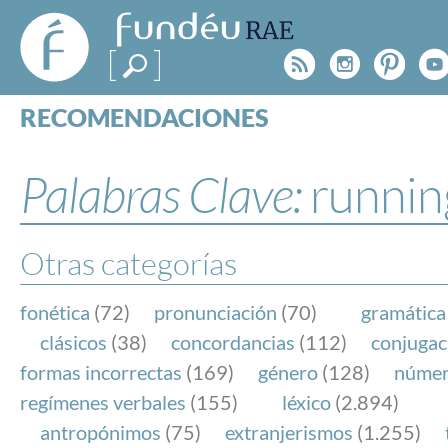
FundéuRAE
- Fundación
Rss
Instagr
Pinte
Y
del Español
Urgente
RECOMENDACIONES
Real Acad
CONSULTAS
CATEGORÍAS
Palabras Clave:
runnin
ESPECIALES
BLOG
NOTICIAS
Otras categorías
SOBRE LA FUNDÉURAE
fonética
(72)
pronunciación
(70)
gramática
FundéuRAE es una fundación patrocinada por la 
clásicos
(38)
concordancias
(112)
conjugac
y la Real Academia Española, cuyo objetivo es co
formas incorrectas
(169)
género
(128)
núme
el buen uso del español en los medios de comuni
regímenes verbales
(155)
léxico
(2.894)
Internet.
antropónimos
(75)
extranjerismos
(1.255)