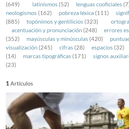
(649)
latinismos
(52)
lenguas cooficiales
(7
neologismos
(162)
pobreza léxica
(111)
signi
(885)
topónimos y gentilicios
(323)
ortogra
acentuación y pronunciación
(248)
errores es
(352)
mayúsculas y minúsculas
(420)
puntua
visualización
(245)
cifras
(28)
espacios
(32)
(14)
marcas tipográficas
(171)
signos auxilia
(23)
1
Artículos