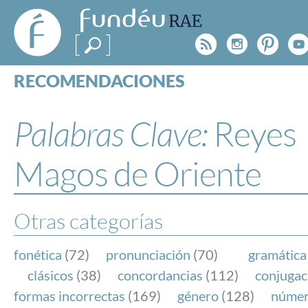
FundéuRAE
- Fundación
Rss
Instagr
Pinte
Y
del Español
Urgente
RECOMENDACIONES
Real Acad
CONSULTAS
CATEGORÍAS
Palabras Clave:
Reyes
ESPECIALES
BLOG
Magos de Oriente
NOTICIAS
SOBRE LA FUNDÉURAE
Otras categorías
FundéuRAE es una fundación patrocinada por la 
y la Real Academia Española, cuyo objetivo es co
fonética
(72)
pronunciación
(70)
gramática
el buen uso del español en los medios de comuni
clásicos
(38)
concordancias
(112)
conjugac
Internet.
formas incorrectas
(169)
género
(128)
núme