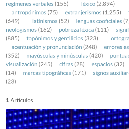
regímenes verbales
(155)
léxico
(2.894)
antropónimos
(75)
extranjerismos
(1.255)
(649)
latinismos
(52)
lenguas cooficiales
(7
neologismos
(162)
pobreza léxica
(111)
signi
(885)
topónimos y gentilicios
(323)
ortogra
acentuación y pronunciación
(248)
errores es
(352)
mayúsculas y minúsculas
(420)
puntua
visualización
(245)
cifras
(28)
espacios
(32)
(14)
marcas tipográficas
(171)
signos auxilia
(23)
1
Artículos