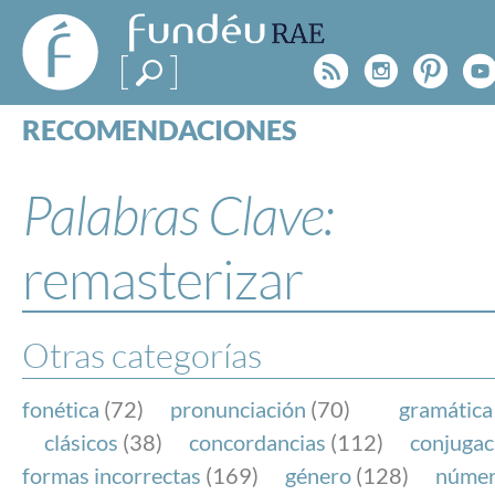
FundéuRAE
- Fundación
Rss
Instagr
Pinte
Y
del Español
Urgente
RECOMENDACIONES
Real Acad
CONSULTAS
CATEGORÍAS
Palabras Clave:
ESPECIALES
BLOG
remasterizar
NOTICIAS
SOBRE LA FUNDÉURAE
Otras categorías
FundéuRAE es una fundación patrocinada por la 
y la Real Academia Española, cuyo objetivo es co
fonética
(72)
pronunciación
(70)
gramática
el buen uso del español en los medios de comuni
clásicos
(38)
concordancias
(112)
conjugac
Internet.
formas incorrectas
(169)
género
(128)
núme