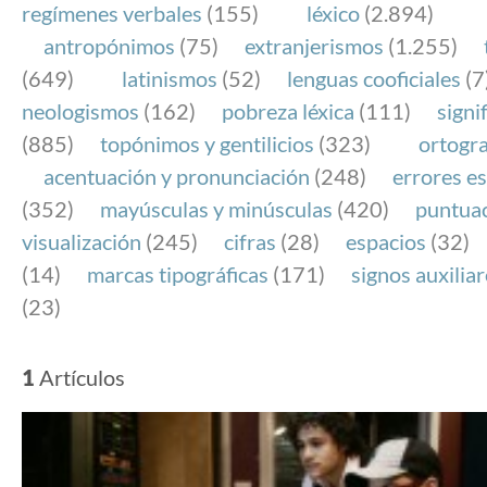
regímenes verbales
(155)
léxico
(2.894)
antropónimos
(75)
extranjerismos
(1.255)
(649)
latinismos
(52)
lenguas cooficiales
(7
neologismos
(162)
pobreza léxica
(111)
signi
(885)
topónimos y gentilicios
(323)
ortogra
acentuación y pronunciación
(248)
errores es
(352)
mayúsculas y minúsculas
(420)
puntua
visualización
(245)
cifras
(28)
espacios
(32)
(14)
marcas tipográficas
(171)
signos auxilia
(23)
1
Artículos