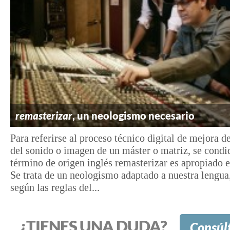
remasterizar
, un neologismo necesario
Para referirse al proceso técnico digital de mejora d
del sonido o imagen de un máster o matriz, se condi
término de origen inglés remasterizar es apropiado e
Se trata de un neologismo adaptado a nuestra lengu
según las reglas del...
¿TIENES UNA DUDA?
Consúl