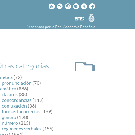
Rss
Instagram
Pinteres
Youtube
Twitter
Facebook
RAE
Agencia
EFE
Asesorada por la
Real Academia Española
nú
NOTICIAS
SOBRE LA FUNDÉURAE
FundéuRAE es una fundación patrocinada por
la Agencia Efe y la Real Academia Española,
cuyo objetivo es colaborar con el buen uso del
tras categorías
español en los medios de comunicación y en
Internet.
nética
(72)
pronunciación
(70)
ramática
(886)
clásicos
(38)
concordancias
(112)
conjugación
(38)
formas incorrectas
(169)
género
(128)
número
(215)
regímenes verbales
(155)
xico
(2.894)