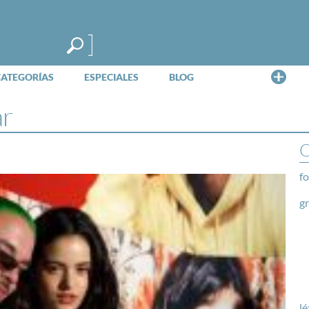
Me
CATEGORÍAS
ESPECIALES
BLOG
ar
O
fo
g
lé