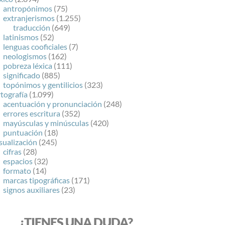
antropónimos
(75)
extranjerismos
(1.255)
traducción
(649)
latinismos
(52)
lenguas cooficiales
(7)
neologismos
(162)
pobreza léxica
(111)
significado
(885)
topónimos y gentilicios
(323)
tografía
(1.099)
acentuación y pronunciación
(248)
errores escritura
(352)
mayúsculas y minúsculas
(420)
puntuación
(18)
sualización
(245)
cifras
(28)
espacios
(32)
formato
(14)
marcas tipográficas
(171)
signos auxiliares
(23)
¿TIENES UNA DUDA?