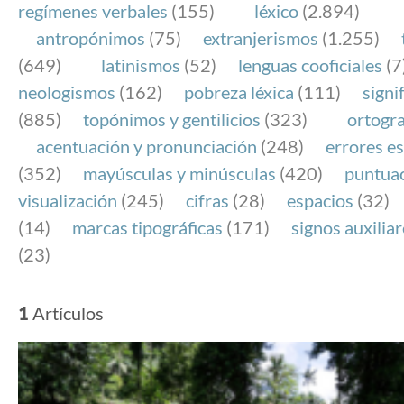
regímenes verbales
(155)
léxico
(2.894)
antropónimos
(75)
extranjerismos
(1.255)
(649)
latinismos
(52)
lenguas cooficiales
(7
neologismos
(162)
pobreza léxica
(111)
signi
(885)
topónimos y gentilicios
(323)
ortogra
acentuación y pronunciación
(248)
errores es
(352)
mayúsculas y minúsculas
(420)
puntua
visualización
(245)
cifras
(28)
espacios
(32)
(14)
marcas tipográficas
(171)
signos auxilia
(23)
1
Artículos