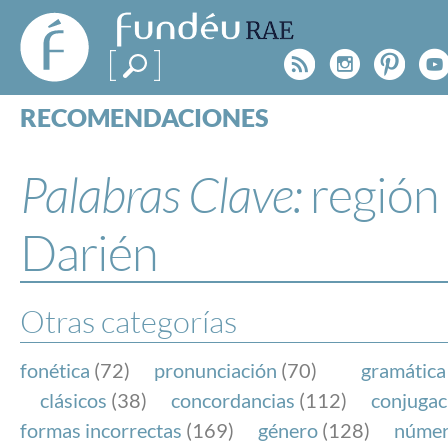
FundéuRAE
- Fundación
Rss
Instagr
Pinte
Y
del Español
Urgente
RECOMENDACIONES
Real Acad
CONSULTAS
CATEGORÍAS
Palabras Clave:
región
ESPECIALES
BLOG
Darién
NOTICIAS
SOBRE LA FUNDÉURAE
Otras categorías
FundéuRAE es una fundación patrocinada por la 
y la Real Academia Española, cuyo objetivo es co
fonética
(72)
pronunciación
(70)
gramática
el buen uso del español en los medios de comuni
clásicos
(38)
concordancias
(112)
conjugac
Internet.
formas incorrectas
(169)
género
(128)
núme