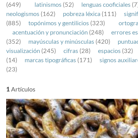
(649)
latinismos
(52)
lenguas cooficiales
(7
neologismos
(162)
pobreza léxica
(111)
signi
(885)
topónimos y gentilicios
(323)
ortogra
acentuación y pronunciación
(248)
errores es
(352)
mayúsculas y minúsculas
(420)
puntua
visualización
(245)
cifras
(28)
espacios
(32)
(14)
marcas tipográficas
(171)
signos auxilia
(23)
1
Artículos