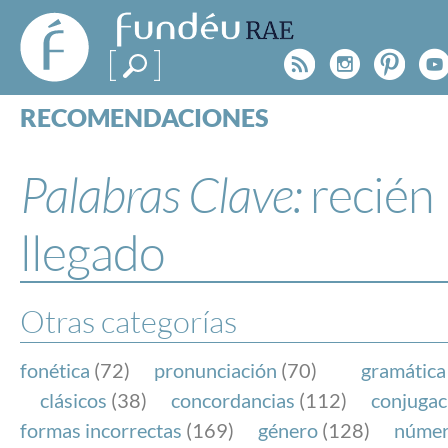
FundéuRAE
- Fundación
Rss
Instagr
Pinte
Y
del Español
Urgente
RECOMENDACIONES
Real Acad
CONSULTAS
CATEGORÍAS
Palabras Clave:
recién
ESPECIALES
BLOG
llegado
NOTICIAS
SOBRE LA FUNDÉURAE
Otras categorías
FundéuRAE es una fundación patrocinada por la 
y la Real Academia Española, cuyo objetivo es co
fonética
(72)
pronunciación
(70)
gramática
el buen uso del español en los medios de comuni
clásicos
(38)
concordancias
(112)
conjugac
Internet.
formas incorrectas
(169)
género
(128)
núme