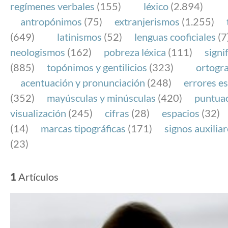
regímenes verbales
(155)
léxico
(2.894)
antropónimos
(75)
extranjerismos
(1.255)
(649)
latinismos
(52)
lenguas cooficiales
(7
neologismos
(162)
pobreza léxica
(111)
signi
(885)
topónimos y gentilicios
(323)
ortogra
acentuación y pronunciación
(248)
errores es
(352)
mayúsculas y minúsculas
(420)
puntua
visualización
(245)
cifras
(28)
espacios
(32)
(14)
marcas tipográficas
(171)
signos auxilia
(23)
1
Artículos